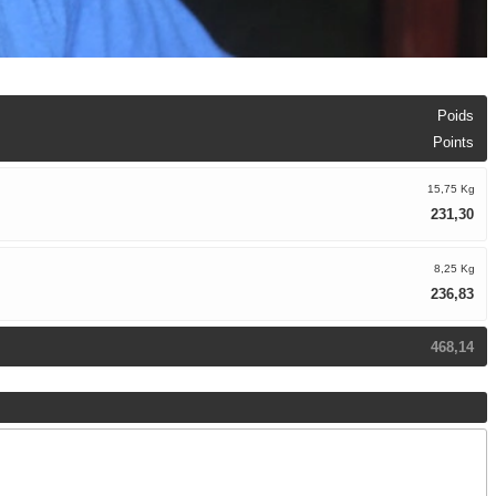
Poids
Points
15,75 Kg
231,30
8,25 Kg
236,83
468,14