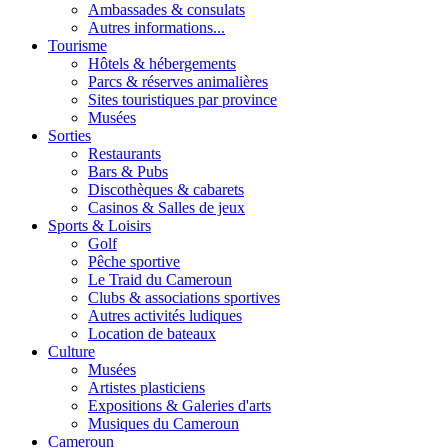
Ambassades & consulats
Autres informations...
Tourisme
Hôtels & hébergements
Parcs & réserves animalières
Sites touristiques par province
Musées
Sorties
Restaurants
Bars & Pubs
Discothèques & cabarets
Casinos & Salles de jeux
Sports & Loisirs
Golf
Pêche sportive
Le Traid du Cameroun
Clubs & associations sportives
Autres activités ludiques
Location de bateaux
Culture
Musées
Artistes plasticiens
Expositions & Galeries d'arts
Musiques du Cameroun
Cameroun