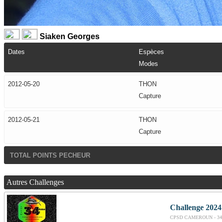
Siaken Georges
Dates
Espèces
Modes
2012-05-20
THON
Capture
2012-05-21
THON
Capture
TOTAL POINTS PECHEUR
Autres Challenges
Challenge 2024
CPSD CAMEROUN - 34