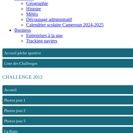
Géographie
Histoire
Météo
Découpage administratif
Calendrier scolaire Cameroun 2024-2025
Business
Entreprises à la une
Tracking navires
Accueil pêche sportive
Liste des Challenges
CHALLENGE 2012
Accueil
Photos jour 1
Photos jour 2
Photos jour 3
La flotte