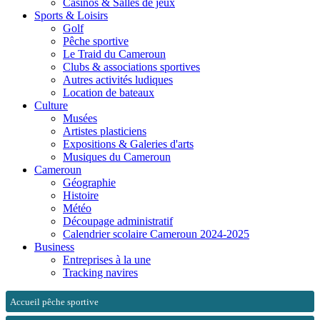
Casinos & Salles de jeux
Sports & Loisirs
Golf
Pêche sportive
Le Traid du Cameroun
Clubs & associations sportives
Autres activités ludiques
Location de bateaux
Culture
Musées
Artistes plasticiens
Expositions & Galeries d'arts
Musiques du Cameroun
Cameroun
Géographie
Histoire
Météo
Découpage administratif
Calendrier scolaire Cameroun 2024-2025
Business
Entreprises à la une
Tracking navires
Accueil pêche sportive