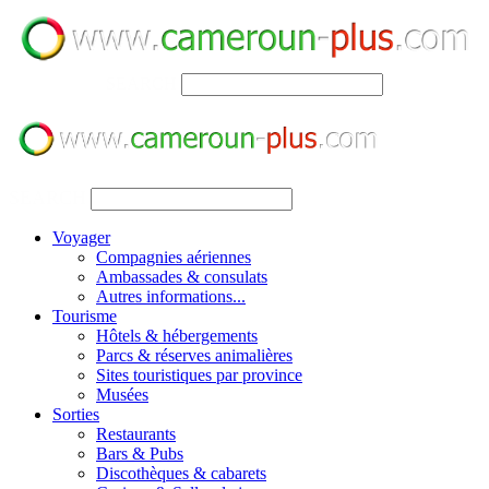
SEARCH
SEARCH
Voyager
Compagnies aériennes
Ambassades & consulats
Autres informations...
Tourisme
Hôtels & hébergements
Parcs & réserves animalières
Sites touristiques par province
Musées
Sorties
Restaurants
Bars & Pubs
Discothèques & cabarets