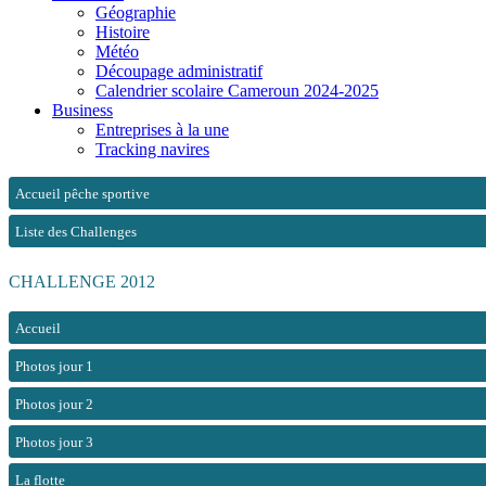
Géographie
Histoire
Météo
Découpage administratif
Calendrier scolaire Cameroun 2024-2025
Business
Entreprises à la une
Tracking navires
Accueil pêche sportive
Liste des Challenges
CHALLENGE 2012
Accueil
Photos jour 1
Photos jour 2
Photos jour 3
La flotte