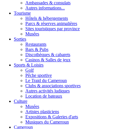
Ambassades & consulats
Autres informations...
Tourisme
Hôtels & hébergements
Parcs & réserves animalières
Sites touristiques par province
Musées
Sorties
Restaurants
Bars & Pubs
Discothèques & cabarets
Casinos & Salles de jeux
Sports & Loisirs
Golf
Pêche sportive
Le Traid du Cameroun
Clubs & associations sportives
Autres activités ludiques
Location de bateaux
Culture
Musées
Artistes plasticiens
Expositions & Galeries d'arts
Musiques du Cameroun
Cameroun