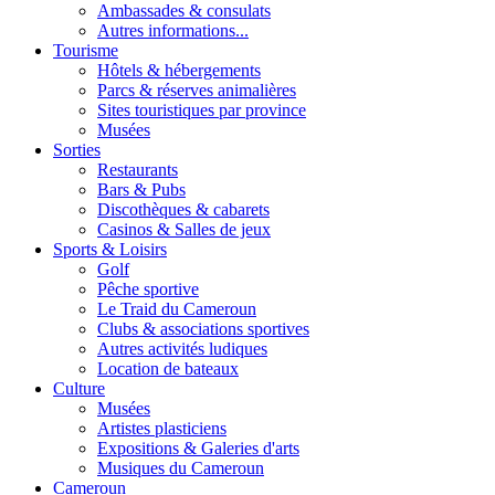
Ambassades & consulats
Autres informations...
Tourisme
Hôtels & hébergements
Parcs & réserves animalières
Sites touristiques par province
Musées
Sorties
Restaurants
Bars & Pubs
Discothèques & cabarets
Casinos & Salles de jeux
Sports & Loisirs
Golf
Pêche sportive
Le Traid du Cameroun
Clubs & associations sportives
Autres activités ludiques
Location de bateaux
Culture
Musées
Artistes plasticiens
Expositions & Galeries d'arts
Musiques du Cameroun
Cameroun