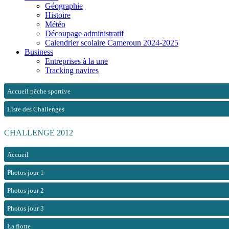
Géographie
Histoire
Météo
Découpage administratif
Calendrier scolaire Cameroun 2024-2025
Business
Entreprises à la une
Tracking navires
Accueil pêche sportive
Liste des Challenges
CHALLENGE 2012
Accueil
Photos jour 1
Photos jour 2
Photos jour 3
La flotte