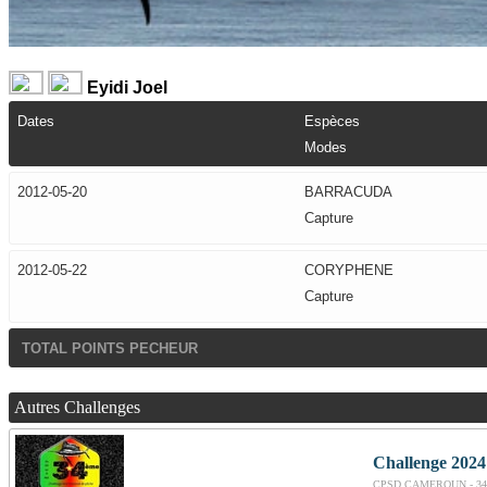
Eyidi Joel
Dates
Espèces
Modes
2012-05-20
BARRACUDA
Capture
2012-05-22
CORYPHENE
Capture
TOTAL POINTS PECHEUR
Autres Challenges
Challenge 2024
CPSD CAMEROUN - 34