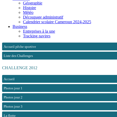
Géographie
Histoire
Météo
Découpage administratif
Calendrier scolaire Cameroun 2024-2025
Business
Entreprises à la une
Tracking navires
Accueil pêche sportive
Liste des Challenges
CHALLENGE 2012
Accueil
Photos jour 1
Photos jour 2
Photos jour 3
La flotte