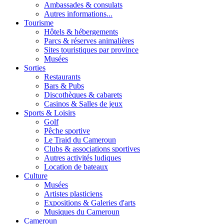
Ambassades & consulats
Autres informations...
Tourisme
Hôtels & hébergements
Parcs & réserves animalières
Sites touristiques par province
Musées
Sorties
Restaurants
Bars & Pubs
Discothèques & cabarets
Casinos & Salles de jeux
Sports & Loisirs
Golf
Pêche sportive
Le Traid du Cameroun
Clubs & associations sportives
Autres activités ludiques
Location de bateaux
Culture
Musées
Artistes plasticiens
Expositions & Galeries d'arts
Musiques du Cameroun
Cameroun