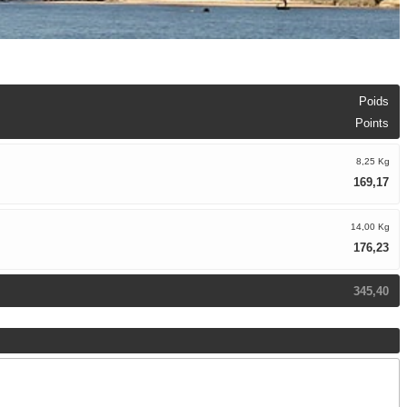
Poids
Points
8,25 Kg
169,17
14,00 Kg
176,23
345,40