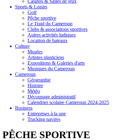
Casinos & Salles de jeux
Sports & Loisirs
Golf
Pêche sportive
Le Traid du Cameroun
Clubs & associations sportives
Autres activités ludiques
Location de bateaux
Culture
Musées
Artistes plasticiens
Expositions & Galeries d'arts
Musiques du Cameroun
Cameroun
Géographie
Histoire
Météo
Découpage administratif
Calendrier scolaire Cameroun 2024-2025
Business
Entreprises à la une
Tracking navires
PÊCHE SPORTIVE