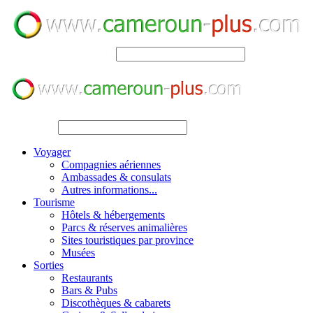
SEARCH
SEARCH
Voyager
Compagnies aériennes
Ambassades & consulats
Autres informations...
Tourisme
Hôtels & hébergements
Parcs & réserves animalières
Sites touristiques par province
Musées
Sorties
Restaurants
Bars & Pubs
Discothèques & cabarets