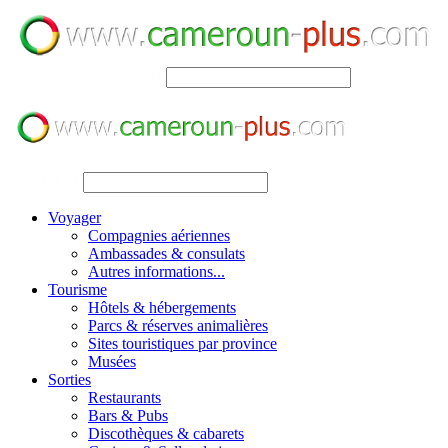
SEARCH
SEARCH
Voyager
Compagnies aériennes
Ambassades & consulats
Autres informations...
Tourisme
Hôtels & hébergements
Parcs & réserves animalières
Sites touristiques par province
Musées
Sorties
Restaurants
Bars & Pubs
Discothèques & cabarets