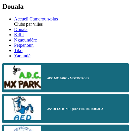
Douala
Accueil Cameroun-plus
Clubs par villes
Douala
Kribi
Ngaoundéré
Petpenoun
Tiko
Yaoundé
ADC MX PARC - MOTOCROSS
ASSOCIATION EQUESTRE DE DOUALA