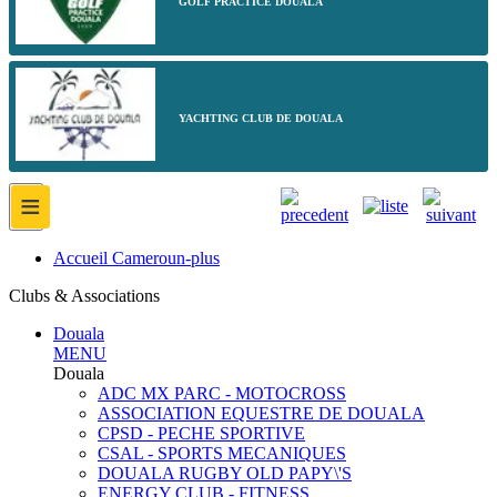
GOLF PRACTICE DOUALA
YACHTING CLUB DE DOUALA
≡
Accueil Cameroun-plus
Clubs & Associations
Douala
MENU
Douala
ADC MX PARC - MOTOCROSS
ASSOCIATION EQUESTRE DE DOUALA
CPSD - PECHE SPORTIVE
CSAL - SPORTS MECANIQUES
DOUALA RUGBY OLD PAPY\'S
ENERGY CLUB - FITNESS