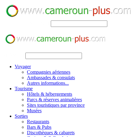
SEARCH
SEARCH
Voyager
Compagnies aériennes
Ambassades & consulats
Autres informations...
Tourisme
Hôtels & hébergements
Parcs & réserves animalières
Sites touristiques par province
Musées
Sorties
Restaurants
Bars & Pubs
Discothèques & cabarets