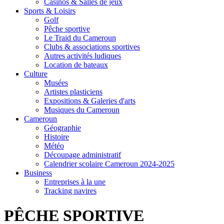
Casinos & Salles de jeux
Sports & Loisirs
Golf
Pêche sportive
Le Traid du Cameroun
Clubs & associations sportives
Autres activités ludiques
Location de bateaux
Culture
Musées
Artistes plasticiens
Expositions & Galeries d'arts
Musiques du Cameroun
Cameroun
Géographie
Histoire
Météo
Découpage administratif
Calendrier scolaire Cameroun 2024-2025
Business
Entreprises à la une
Tracking navires
PÊCHE SPORTIVE