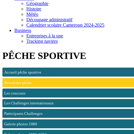
Géographie
Histoire
Météo
Découpage administratif
Calendrier scolaire Cameroun 2024-2025
Business
Entreprises à la une
Tracking navires
PÊCHE SPORTIVE
Accueil pêche sportive
Newsletter pêche
Les concours
Les Challenges internationaux
Participants Challenges
Galerie photos 1980