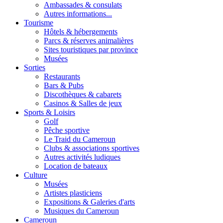
Ambassades & consulats
Autres informations...
Tourisme
Hôtels & hébergements
Parcs & réserves animalières
Sites touristiques par province
Musées
Sorties
Restaurants
Bars & Pubs
Discothèques & cabarets
Casinos & Salles de jeux
Sports & Loisirs
Golf
Pêche sportive
Le Traid du Cameroun
Clubs & associations sportives
Autres activités ludiques
Location de bateaux
Culture
Musées
Artistes plasticiens
Expositions & Galeries d'arts
Musiques du Cameroun
Cameroun