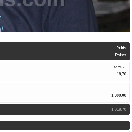
Poids
Points
18,70 Kg
18,70
1.000,00
1.018,70