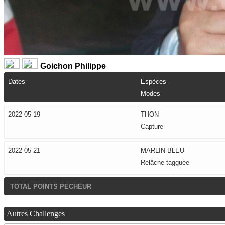
Goichon Philippe
Dates
Espèces
Modes
2022-05-19
THON
Capture
2022-05-21
MARLIN BLEU
Relâche tagguée
TOTAL POINTS PECHEUR
Autres Challenges