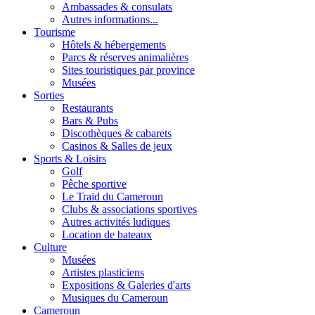
Ambassades & consulats
Autres informations...
Tourisme
Hôtels & hébergements
Parcs & réserves animalières
Sites touristiques par province
Musées
Sorties
Restaurants
Bars & Pubs
Discothèques & cabarets
Casinos & Salles de jeux
Sports & Loisirs
Golf
Pêche sportive
Le Traid du Cameroun
Clubs & associations sportives
Autres activités ludiques
Location de bateaux
Culture
Musées
Artistes plasticiens
Expositions & Galeries d'arts
Musiques du Cameroun
Cameroun