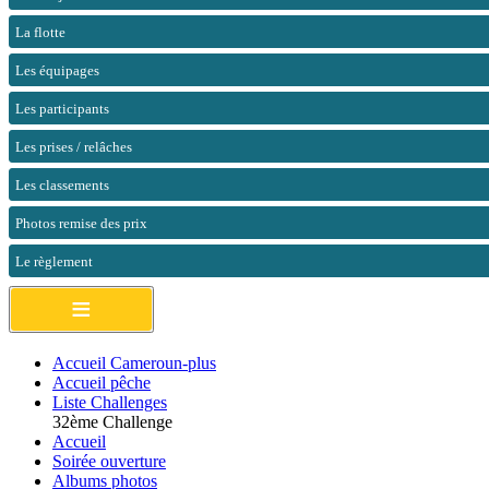
La flotte
Les équipages
Les participants
Les prises / relâches
Les classements
Photos remise des prix
Le règlement
≡
Accueil Cameroun-plus
Accueil pêche
Liste Challenges
32ème Challenge
Accueil
Soirée ouverture
Albums photos