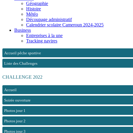
Géographie
Histoire
Météo
Découpage administratif
Calendrier scolaire Cameroun 2024-2025
Business
Entreprises à la une
Tracking navires
Accueil pêche sportive
Liste des Challenges
CHALLENGE 2022
Accueil
Soirée ouverture
Photos jour 1
Photos jour 2
Photos jour 3