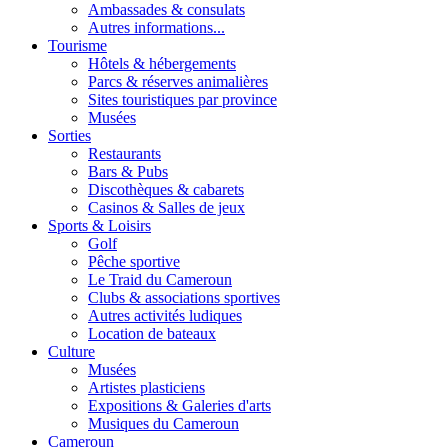
Ambassades & consulats
Autres informations...
Tourisme
Hôtels & hébergements
Parcs & réserves animalières
Sites touristiques par province
Musées
Sorties
Restaurants
Bars & Pubs
Discothèques & cabarets
Casinos & Salles de jeux
Sports & Loisirs
Golf
Pêche sportive
Le Traid du Cameroun
Clubs & associations sportives
Autres activités ludiques
Location de bateaux
Culture
Musées
Artistes plasticiens
Expositions & Galeries d'arts
Musiques du Cameroun
Cameroun