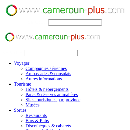
SEARCH
SEARCH
Voyager
Compagnies aériennes
Ambassades & consulats
Autres informations...
Tourisme
Hôtels & hébergements
Parcs & réserves animalières
Sites touristiques par province
Musées
Sorties
Restaurants
Bars & Pubs
Discothèques & cabarets