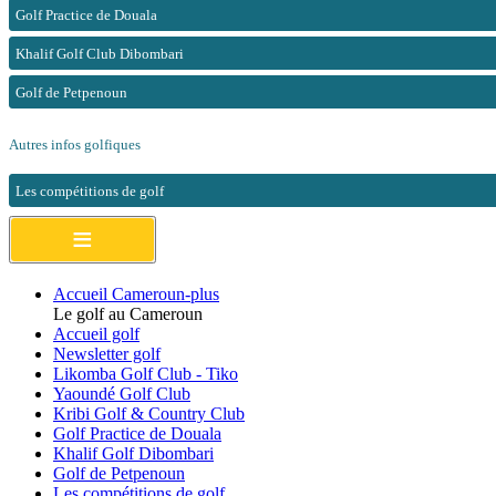
Golf Practice de Douala
Khalif Golf Club Dibombari
Golf de Petpenoun
Autres infos golfiques
Les compétitions de golf
≡
Accueil Cameroun-plus
Le golf au Cameroun
Accueil golf
Newsletter golf
Likomba Golf Club - Tiko
Yaoundé Golf Club
Kribi Golf & Country Club
Golf Practice de Douala
Khalif Golf Dibombari
Golf de Petpenoun
Les compétitions de golf