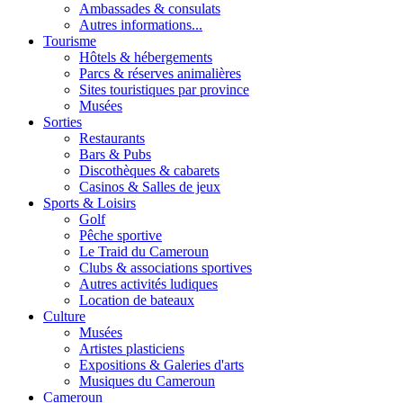
Ambassades & consulats
Autres informations...
Tourisme
Hôtels & hébergements
Parcs & réserves animalières
Sites touristiques par province
Musées
Sorties
Restaurants
Bars & Pubs
Discothèques & cabarets
Casinos & Salles de jeux
Sports & Loisirs
Golf
Pêche sportive
Le Traid du Cameroun
Clubs & associations sportives
Autres activités ludiques
Location de bateaux
Culture
Musées
Artistes plasticiens
Expositions & Galeries d'arts
Musiques du Cameroun
Cameroun