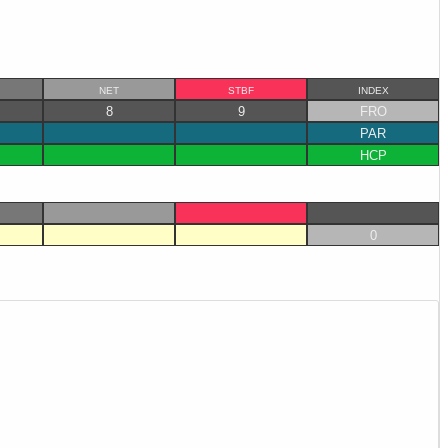
NET
STBF
INDEX
8
9
FRO
PAR
HCP
0