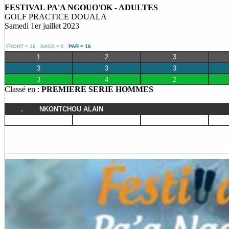
FESTIVAL PA'A NGOUO'OK - ADULTES
GOLF PRACTICE DOUALA
Samedi 1er juillet 2023
FRONT = 16 BACK = 0
PAR = 16
1
2
3
3
3
3
3
4
2
Classé en :
PREMIERE SERIE HOMMES
.
NKONTCHOU ALAIN