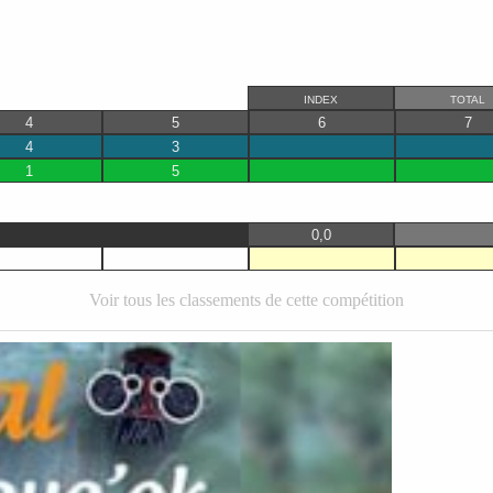
INDEX
TOTAL
4
5
6
7
4
3
1
5
0,0
Voir tous les classements de cette compétition