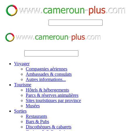
SEARCH
SEARCH
Voyager
Compagnies aériennes
Ambassades & consulats
Autres informations...
Tourisme
Hôtels & hébergements
Parcs & réserves animalières
Sites touristiques par province
Musées
Sorties
Restaurants
Bars & Pubs
Discothèques & cabarets