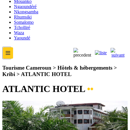
Mouanko
Ngaoundéré
Nkongsamba
Rhumsiki
Somalomo
Tcholliré
Waza
Yaoundé
≡
Tourisme Cameroun > Hôtels & hébergements >
Kribi >
ATLANTIC HOTEL
ATLANTIC HOTEL
••