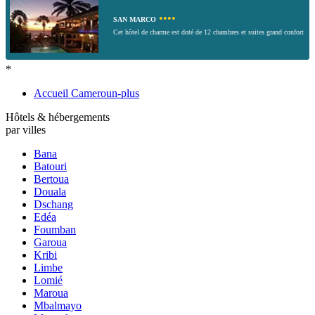
••••
SAN MARCO
Cet hôtel de charme est doté de 12 chambres et suites grand confort
*
Accueil Cameroun-plus
Hôtels & hébergements
par villes
Bana
Batouri
Bertoua
Douala
Dschang
Edéa
Foumban
Garoua
Kribi
Limbe
Lomié
Maroua
Mbalmayo