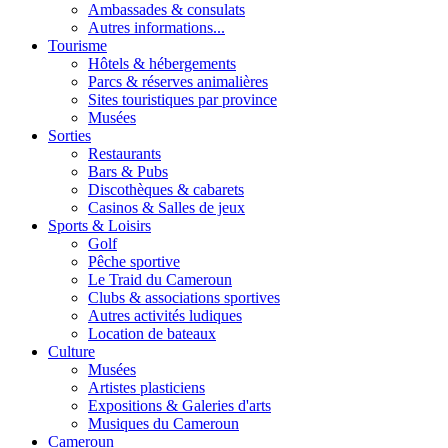
Ambassades & consulats
Autres informations...
Tourisme
Hôtels & hébergements
Parcs & réserves animalières
Sites touristiques par province
Musées
Sorties
Restaurants
Bars & Pubs
Discothèques & cabarets
Casinos & Salles de jeux
Sports & Loisirs
Golf
Pêche sportive
Le Traid du Cameroun
Clubs & associations sportives
Autres activités ludiques
Location de bateaux
Culture
Musées
Artistes plasticiens
Expositions & Galeries d'arts
Musiques du Cameroun
Cameroun