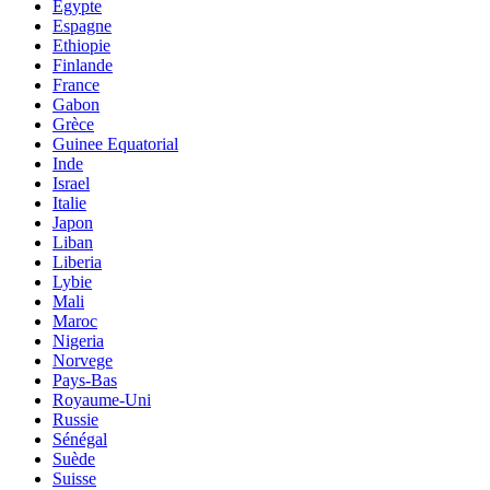
Egypte
Espagne
Ethiopie
Finlande
France
Gabon
Grèce
Guinee Equatorial
Inde
Israel
Italie
Japon
Liban
Liberia
Lybie
Mali
Maroc
Nigeria
Norvege
Pays-Bas
Royaume-Uni
Russie
Sénégal
Suède
Suisse