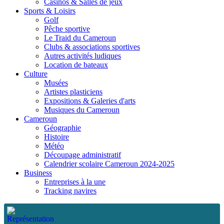
Casinos & Salles de jeux
Sports & Loisirs
Golf
Pêche sportive
Le Traid du Cameroun
Clubs & associations sportives
Autres activités ludiques
Location de bateaux
Culture
Musées
Artistes plasticiens
Expositions & Galeries d'arts
Musiques du Cameroun
Cameroun
Géographie
Histoire
Météo
Découpage administratif
Calendrier scolaire Cameroun 2024-2025
Business
Entreprises à la une
Tracking navires