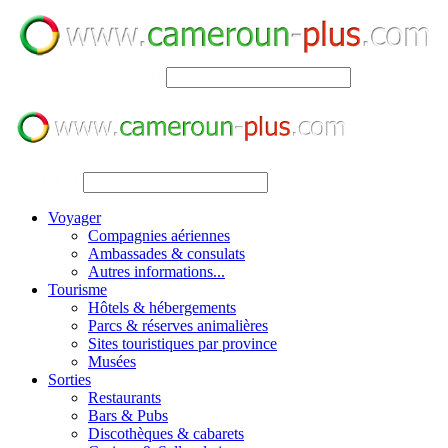
SEARCH
SEARCH
Voyager
Compagnies aériennes
Ambassades & consulats
Autres informations...
Tourisme
Hôtels & hébergements
Parcs & réserves animalières
Sites touristiques par province
Musées
Sorties
Restaurants
Bars & Pubs
Discothèques & cabarets