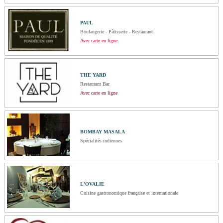
PAUL
Boulangerie - Pâtisserie - Restaurant
Avec carte en ligne
THE YARD
Restaurant Bar
Avec carte en ligne
BOMBAY MASALA
Spécialités indiennes
L'OVALIE
Cuisine gastronomique française et internationale