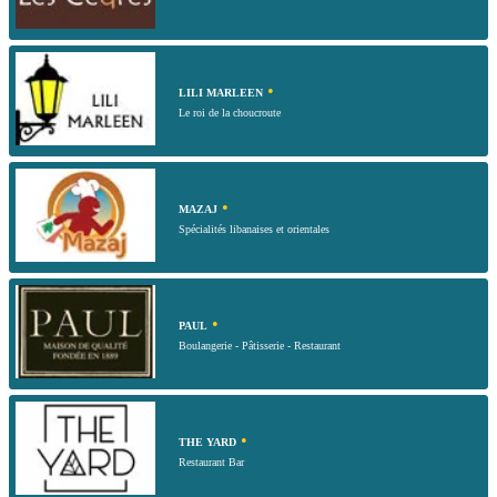
•
LILI MARLEEN
Le roi de la choucroute
•
MAZAJ
Spécialités libanaises et orientales
•
PAUL
Boulangerie - Pâtisserie - Restaurant
•
THE YARD
Restaurant Bar