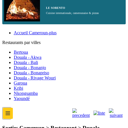
LE SORENTO
Cuisine internationale, camerounaise & pizzas
Accueil Cameroun-plus
Restaurants par villes
Bertoua
Douala - Akwa
Douala - Bali
Douala - Bonanjo
Douala - Bonapriso
Douala - Rivage Wouri
Garoua
Kribi
Nkongsamba
Yaoundé
≡
Sorties Cameroun > Restaurant > Douala -