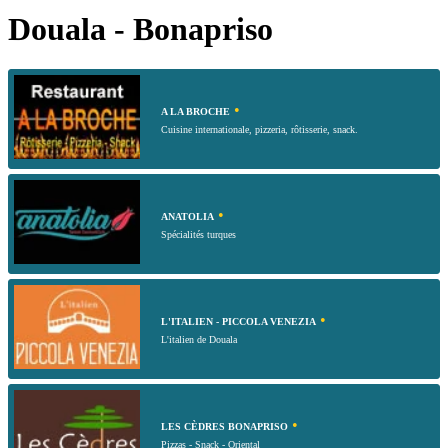
Douala - Bonapriso
•
A LA BROCHE
Cuisine internationale, pizzeria, rôtisserie, snack.
•
ANATOLIA
Spécialités turques
•
L'ITALIEN - PICCOLA VENEZIA
L'italien de Douala
•
LES CÈDRES BONAPRISO
Pizzas - Snack - Oriental