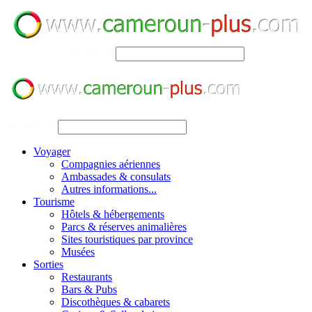
SEARCH
SEARCH
Voyager
Compagnies aériennes
Ambassades & consulats
Autres informations...
Tourisme
Hôtels & hébergements
Parcs & réserves animalières
Sites touristiques par province
Musées
Sorties
Restaurants
Bars & Pubs
Discothèques & cabarets