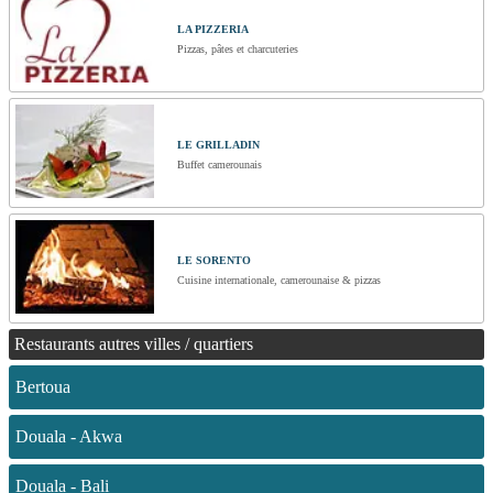
LA PIZZERIA
Pizzas, pâtes et charcuteries
LE GRILLADIN
Buffet camerounais
LE SORENTO
Cuisine internationale, camerounaise & pizzas
Restaurants autres villes / quartiers
Bertoua
Douala - Akwa
Douala - Bali