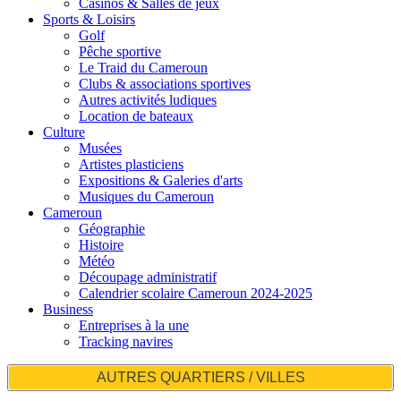
Casinos & Salles de jeux
Sports & Loisirs
Golf
Pêche sportive
Le Traid du Cameroun
Clubs & associations sportives
Autres activités ludiques
Location de bateaux
Culture
Musées
Artistes plasticiens
Expositions & Galeries d'arts
Musiques du Cameroun
Cameroun
Géographie
Histoire
Météo
Découpage administratif
Calendrier scolaire Cameroun 2024-2025
Business
Entreprises à la une
Tracking navires
AUTRES QUARTIERS / VILLES