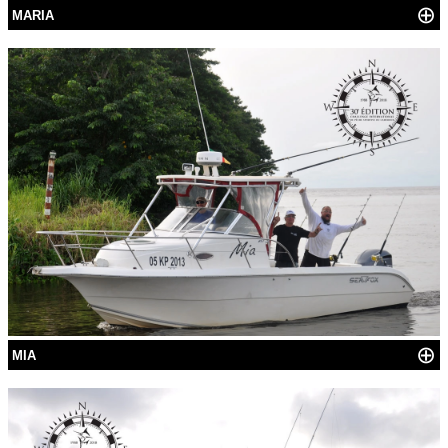
⊕
MARIA
⊕
MIA