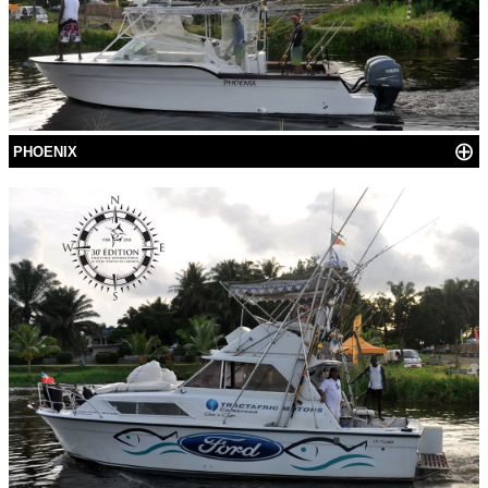
⊕
PHOENIX