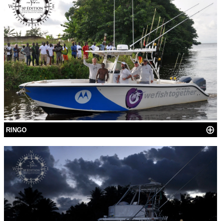
⊕
RINGO