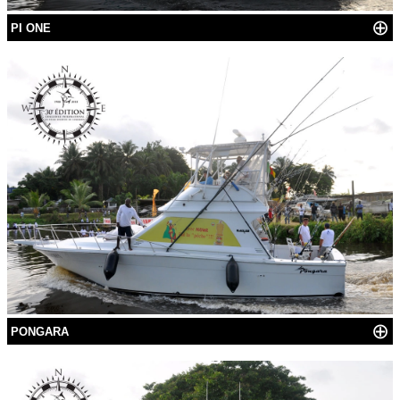
⊕
PI ONE
⊕
PONGARA