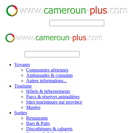
SEARCH
SEARCH
Voyager
Compagnies aériennes
Ambassades & consulats
Autres informations...
Tourisme
Hôtels & hébergements
Parcs & réserves animalières
Sites touristiques par province
Musées
Sorties
Restaurants
Bars & Pubs
Discothèques & cabarets