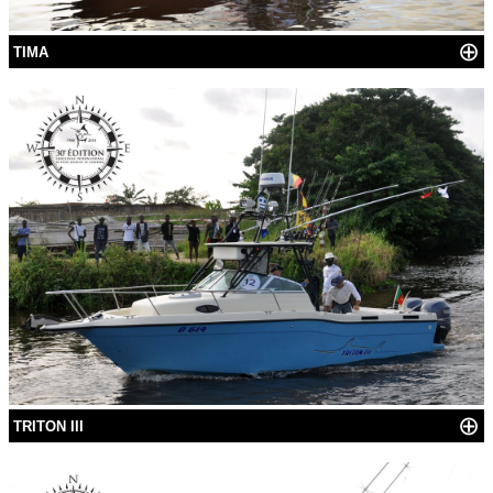
⊕
TIMA
⊕
TRITON III