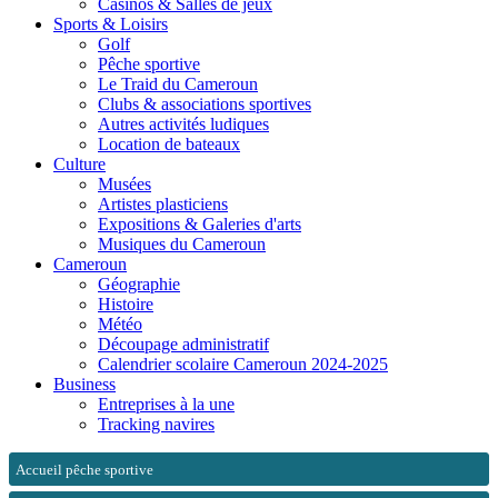
Casinos & Salles de jeux
Sports & Loisirs
Golf
Pêche sportive
Le Traid du Cameroun
Clubs & associations sportives
Autres activités ludiques
Location de bateaux
Culture
Musées
Artistes plasticiens
Expositions & Galeries d'arts
Musiques du Cameroun
Cameroun
Géographie
Histoire
Météo
Découpage administratif
Calendrier scolaire Cameroun 2024-2025
Business
Entreprises à la une
Tracking navires
Accueil pêche sportive