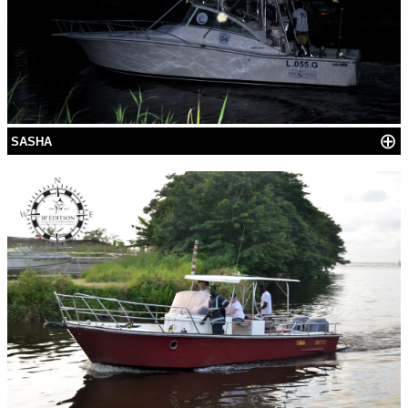
⊕
SASHA