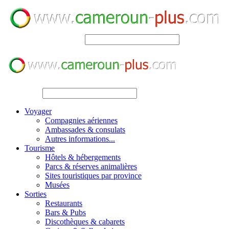
SEARCH
SEARCH
Voyager
Compagnies aériennes
Ambassades & consulats
Autres informations...
Tourisme
Hôtels & hébergements
Parcs & réserves animalières
Sites touristiques par province
Musées
Sorties
Restaurants
Bars & Pubs
Discothèques & cabarets