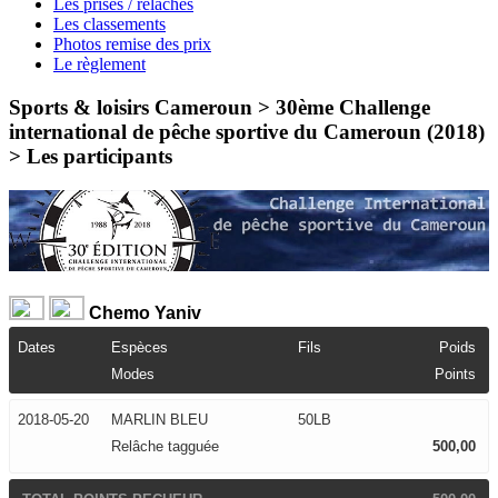
Les prises / relâches
Les classements
Photos remise des prix
Le règlement
Sports & loisirs Cameroun > 30ème Challenge
international de pêche sportive du Cameroun (2018)
>
Les participants
Chemo Yaniv
Dates
Espèces
Fils
Poids
Modes
Points
2018-05-20
MARLIN BLEU
50LB
Relâche tagguée
500,00