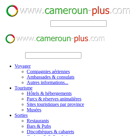
SEARCH
SEARCH
Voyager
Compagnies aériennes
Ambassades & consulats
Autres informations...
Tourisme
Hôtels & hébergements
Parcs & réserves animalières
Sites touristiques par province
Musées
Sorties
Restaurants
Bars & Pubs
Discothèques & cabarets