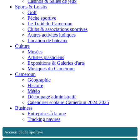
Casinos & Salles de jeux
Sports & Loisirs
Golf
Pêche sportive
Le Traid du Cameroun
Clubs & associations sportives
Autres activités ludiques
Location de bateaux
Culture
Musées
Artistes plasticiens
Expositions & Galeries d'arts
Musiques du Cameroun
Cameroun
Géographie
Histoire
Météo
Découpage administratif
Calendrier scolaire Cameroun 2024-2025
Business
Entreprises à la une
Tracking navires
Accueil pêche sportive