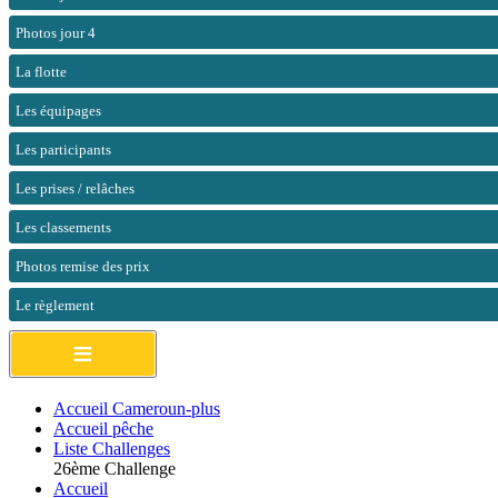
Photos jour 4
La flotte
Les équipages
Les participants
Les prises / relâches
Les classements
Photos remise des prix
Le règlement
≡
Accueil Cameroun-plus
Accueil pêche
Liste Challenges
26ème Challenge
Accueil