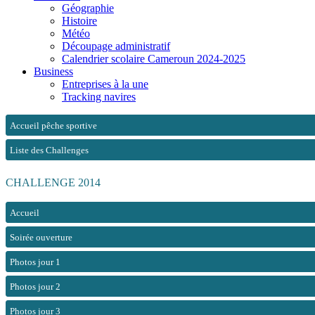
Géographie
Histoire
Météo
Découpage administratif
Calendrier scolaire Cameroun 2024-2025
Business
Entreprises à la une
Tracking navires
Accueil pêche sportive
Liste des Challenges
CHALLENGE 2014
Accueil
Soirée ouverture
Photos jour 1
Photos jour 2
Photos jour 3