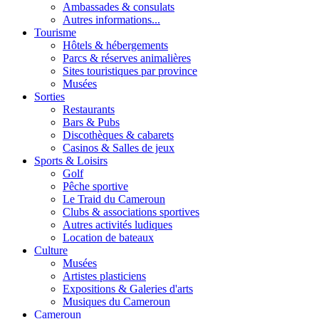
Ambassades & consulats
Autres informations...
Tourisme
Hôtels & hébergements
Parcs & réserves animalières
Sites touristiques par province
Musées
Sorties
Restaurants
Bars & Pubs
Discothèques & cabarets
Casinos & Salles de jeux
Sports & Loisirs
Golf
Pêche sportive
Le Traid du Cameroun
Clubs & associations sportives
Autres activités ludiques
Location de bateaux
Culture
Musées
Artistes plasticiens
Expositions & Galeries d'arts
Musiques du Cameroun
Cameroun