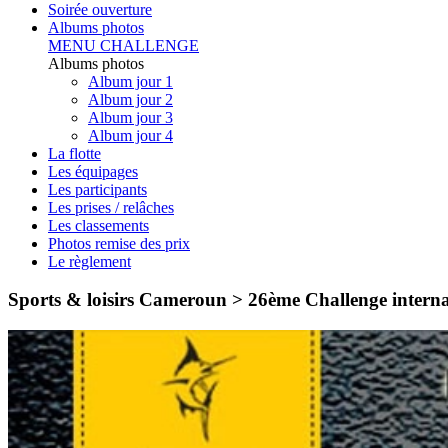
Soirée ouverture
Albums photos
MENU CHALLENGE
Albums photos
Album jour 1
Album jour 2
Album jour 3
Album jour 4
La flotte
Les équipages
Les participants
Les prises / relâches
Les classements
Photos remise des prix
Le règlement
Sports & loisirs Cameroun > 26ème Challenge intern