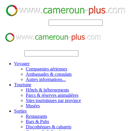
SEARCH
SEARCH
Voyager
Compagnies aériennes
Ambassades & consulats
Autres informations...
Tourisme
Hôtels & hébergements
Parcs & réserves animalières
Sites touristiques par province
Musées
Sorties
Restaurants
Bars & Pubs
Discothèques & cabarets