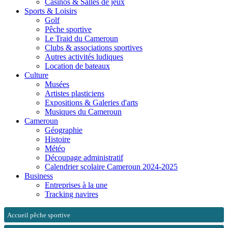
Casinos & Salles de jeux
Sports & Loisirs
Golf
Pêche sportive
Le Traid du Cameroun
Clubs & associations sportives
Autres activités ludiques
Location de bateaux
Culture
Musées
Artistes plasticiens
Expositions & Galeries d'arts
Musiques du Cameroun
Cameroun
Géographie
Histoire
Météo
Découpage administratif
Calendrier scolaire Cameroun 2024-2025
Business
Entreprises à la une
Tracking navires
Accueil pêche sportive