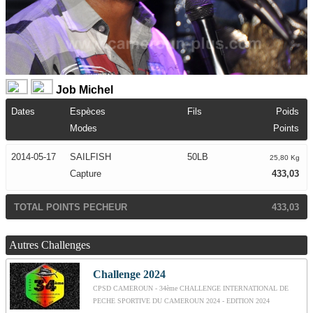
Job Michel
Dates
Espèces
Fils
Poids
Modes
Points
2014-05-17
SAILFISH
50LB
25,80 Kg
Capture
433,03
TOTAL POINTS PECHEUR
433,03
Autres Challenges
Challenge 2024
CPSD CAMEROUN - 34ème CHALLENGE INTERNATIONAL DE
PECHE SPORTIVE DU CAMEROUN 2024 - EDITION 2024