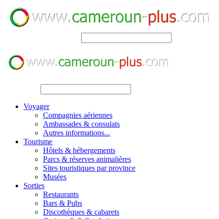
SEARCH
SEARCH
Voyager
Compagnies aériennes
Ambassades & consulats
Autres informations...
Tourisme
Hôtels & hébergements
Parcs & réserves animalières
Sites touristiques par province
Musées
Sorties
Restaurants
Bars & Pubs
Discothèques & cabarets