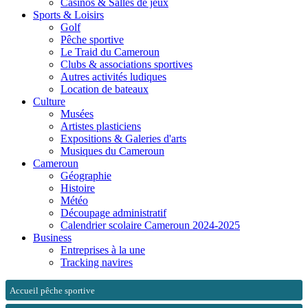
Casinos & Salles de jeux
Sports & Loisirs
Golf
Pêche sportive
Le Traid du Cameroun
Clubs & associations sportives
Autres activités ludiques
Location de bateaux
Culture
Musées
Artistes plasticiens
Expositions & Galeries d'arts
Musiques du Cameroun
Cameroun
Géographie
Histoire
Météo
Découpage administratif
Calendrier scolaire Cameroun 2024-2025
Business
Entreprises à la une
Tracking navires
Accueil pêche sportive