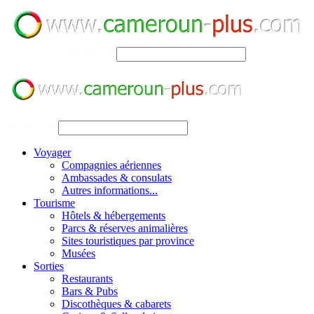
SEARCH
SEARCH
Voyager
Compagnies aériennes
Ambassades & consulats
Autres informations...
Tourisme
Hôtels & hébergements
Parcs & réserves animalières
Sites touristiques par province
Musées
Sorties
Restaurants
Bars & Pubs
Discothèques & cabarets