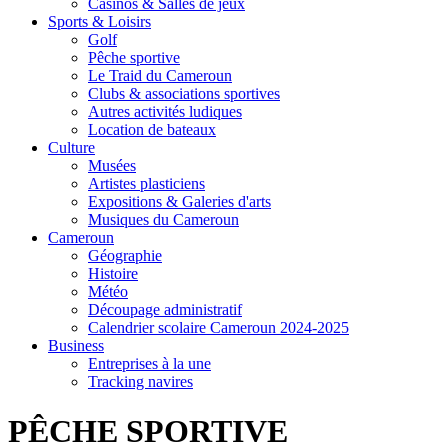
Casinos & Salles de jeux
Sports & Loisirs
Golf
Pêche sportive
Le Traid du Cameroun
Clubs & associations sportives
Autres activités ludiques
Location de bateaux
Culture
Musées
Artistes plasticiens
Expositions & Galeries d'arts
Musiques du Cameroun
Cameroun
Géographie
Histoire
Météo
Découpage administratif
Calendrier scolaire Cameroun 2024-2025
Business
Entreprises à la une
Tracking navires
PÊCHE SPORTIVE