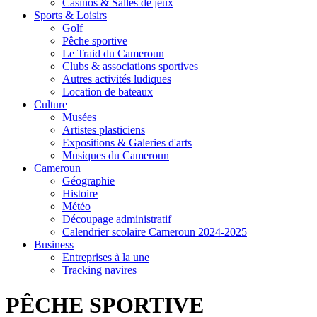
Casinos & Salles de jeux
Sports & Loisirs
Golf
Pêche sportive
Le Traid du Cameroun
Clubs & associations sportives
Autres activités ludiques
Location de bateaux
Culture
Musées
Artistes plasticiens
Expositions & Galeries d'arts
Musiques du Cameroun
Cameroun
Géographie
Histoire
Météo
Découpage administratif
Calendrier scolaire Cameroun 2024-2025
Business
Entreprises à la une
Tracking navires
PÊCHE SPORTIVE