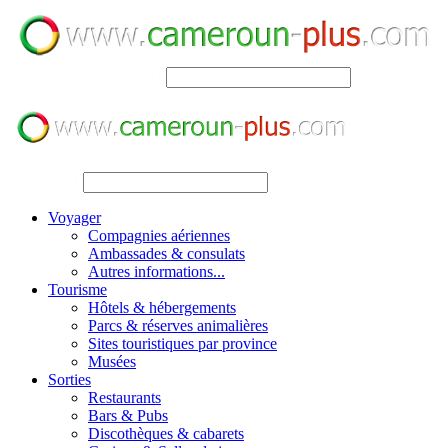
SEARCH
SEARCH
Voyager
Compagnies aériennes
Ambassades & consulats
Autres informations...
Tourisme
Hôtels & hébergements
Parcs & réserves animalières
Sites touristiques par province
Musées
Sorties
Restaurants
Bars & Pubs
Discothèques & cabarets