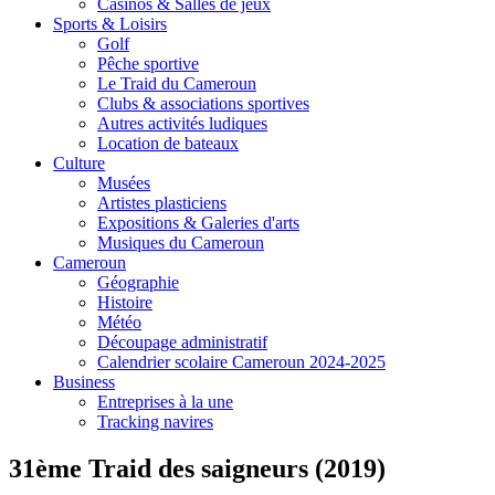
Casinos & Salles de jeux
Sports & Loisirs
Golf
Pêche sportive
Le Traid du Cameroun
Clubs & associations sportives
Autres activités ludiques
Location de bateaux
Culture
Musées
Artistes plasticiens
Expositions & Galeries d'arts
Musiques du Cameroun
Cameroun
Géographie
Histoire
Météo
Découpage administratif
Calendrier scolaire Cameroun 2024-2025
Business
Entreprises à la une
Tracking navires
31ème Traid des saigneurs (2019)