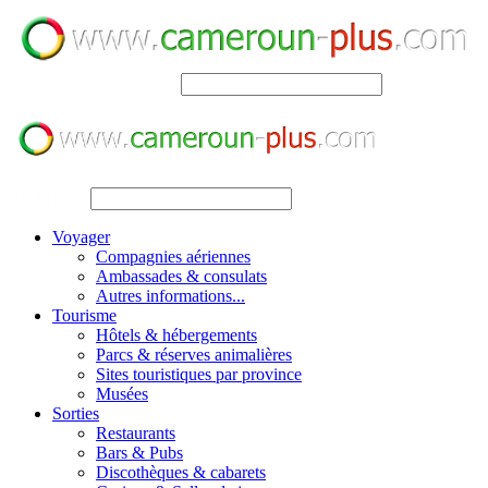
SEARCH
SEARCH
Voyager
Compagnies aériennes
Ambassades & consulats
Autres informations...
Tourisme
Hôtels & hébergements
Parcs & réserves animalières
Sites touristiques par province
Musées
Sorties
Restaurants
Bars & Pubs
Discothèques & cabarets