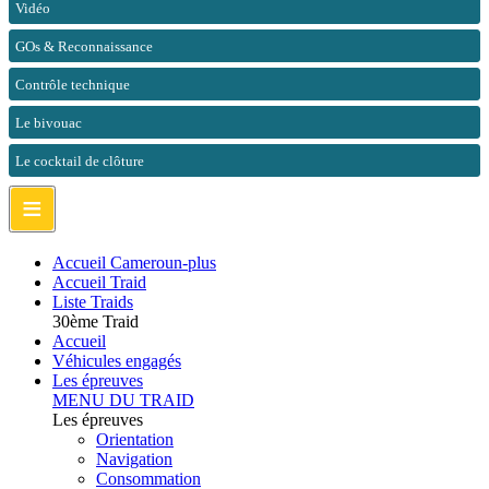
Vidéo
GOs & Reconnaissance
Contrôle technique
Le bivouac
Le cocktail de clôture
≡
Accueil Cameroun-plus
Accueil Traid
Liste Traids
30ème Traid
Accueil
Véhicules engagés
Les épreuves
MENU DU TRAID
Les épreuves
Orientation
Navigation
Consommation