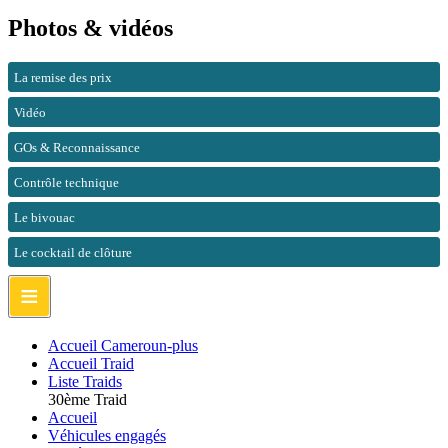
Photos & vidéos
La remise des prix
Vidéo
GOs & Reconnaissance
Contrôle technique
Le bivouac
Le cocktail de clôture
≡
Accueil Cameroun-plus
Accueil Traid
Liste Traids
30ème Traid
Accueil
Véhicules engagés