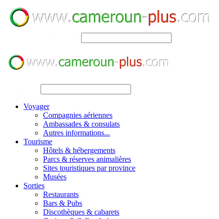
SEARCH
SEARCH
Voyager
Compagnies aériennes
Ambassades & consulats
Autres informations...
Tourisme
Hôtels & hébergements
Parcs & réserves animalières
Sites touristiques par province
Musées
Sorties
Restaurants
Bars & Pubs
Discothèques & cabarets