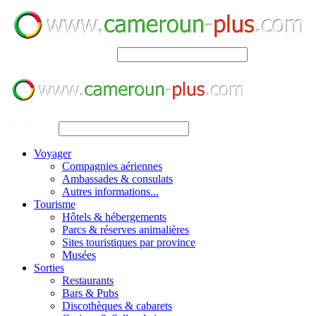
SEARCH
SEARCH
Voyager
Compagnies aériennes
Ambassades & consulats
Autres informations...
Tourisme
Hôtels & hébergements
Parcs & réserves animalières
Sites touristiques par province
Musées
Sorties
Restaurants
Bars & Pubs
Discothèques & cabarets