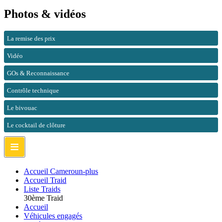
Photos & vidéos
La remise des prix
Vidéo
GOs & Reconnaissance
Contrôle technique
Le bivouac
Le cocktail de clôture
≡
Accueil Cameroun-plus
Accueil Traid
Liste Traids
30ème Traid
Accueil
Véhicules engagés