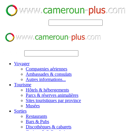
SEARCH
SEARCH
Voyager
Compagnies aériennes
Ambassades & consulats
Autres informations...
Tourisme
Hôtels & hébergements
Parcs & réserves animalières
Sites touristiques par province
Musées
Sorties
Restaurants
Bars & Pubs
Discothèques & cabarets