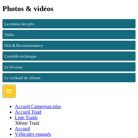
Photos & vidéos
La remise des prix
Vidéo
GOs & Reconnaissance
Contrôle technique
Le bivouac
Le cocktail de clôture
≡
Accueil Cameroun-plus
Accueil Traid
Liste Traids
30ème Traid
Accueil
Véhicules engagés