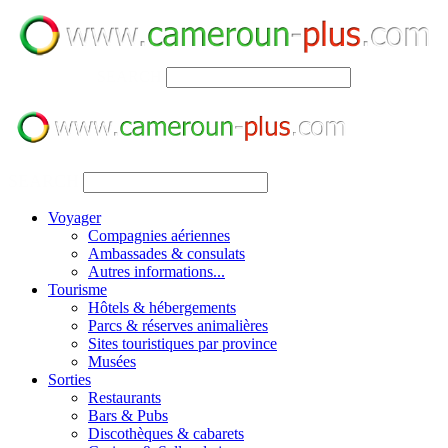
SEARCH
SEARCH
Voyager
Compagnies aériennes
Ambassades & consulats
Autres informations...
Tourisme
Hôtels & hébergements
Parcs & réserves animalières
Sites touristiques par province
Musées
Sorties
Restaurants
Bars & Pubs
Discothèques & cabarets