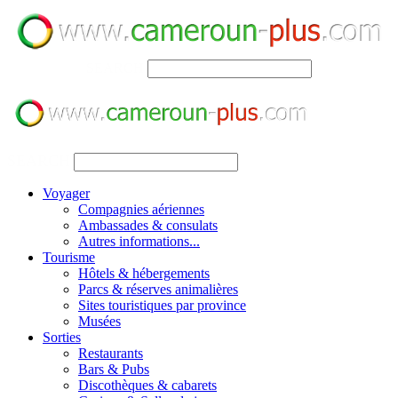
SEARCH
SEARCH
Voyager
Compagnies aériennes
Ambassades & consulats
Autres informations...
Tourisme
Hôtels & hébergements
Parcs & réserves animalières
Sites touristiques par province
Musées
Sorties
Restaurants
Bars & Pubs
Discothèques & cabarets