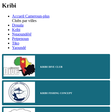
Kribi
Accueil Cameroun-plus
Clubs par villes
Douala
Kribi
Ngaoundéré
Petpenoun
Tiko
Yaoundé
KRIBI DIVE CLUB
KRIBI FISHING CONCEPT