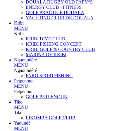
DOUALA RUGBY OLD PAPY\'S
ENERGY CLUB - FITNESS
GOLF PRACTICE DOUALA
YACHTING CLUB DE DOUALA
Kribi
MENU
Kribi
KRIBI DIVE CLUB
KRIBI FISHING CONCEPT
KRIBI GOLF & COUNTRY CLUB
MARINA DE KRIBI
Ngaoundéré
MENU
Ngaoundéré
FARO SPORTFISHING
Petpenoun
MENU
Petpenoun
GOLF PETPENOUN
Tiko
MENU
Tiko
LIKOMBA GOLF CLUB
Yaoundé
MENU