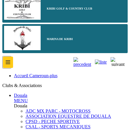
KRIBI GOLF & COUNTRY CLUB
MARINA DE KRIBI
≡
Accueil Cameroun-plus
Clubs & Associations
Douala
MENU
Douala
ADC MX PARC - MOTOCROSS
ASSOCIATION EQUESTRE DE DOUALA
CPSD - PECHE SPORTIVE
CSAL - SPORTS MECANIQUES