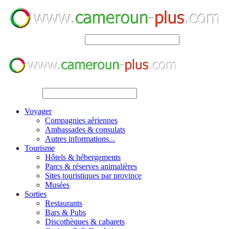
SEARCH
SEARCH
Voyager
Compagnies aériennes
Ambassades & consulats
Autres informations...
Tourisme
Hôtels & hébergements
Parcs & réserves animalières
Sites touristiques par province
Musées
Sorties
Restaurants
Bars & Pubs
Discothèques & cabarets