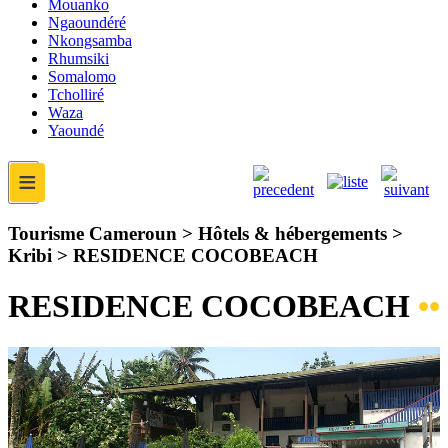
Mouanko
Ngaoundéré
Nkongsamba
Rhumsiki
Somalomo
Tcholliré
Waza
Yaoundé
≡
Tourisme Cameroun > Hôtels & hébergements >
Kribi >
RESIDENCE COCOBEACH
RESIDENCE COCOBEACH
••