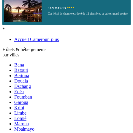
••••
SAN MARCO
Cet hôtel de charme est doté de 12 chambres et suites grand confort
*
Accueil Cameroun-plus
Hôtels & hébergements
par villes
Bana
Batouri
Bertoua
Douala
Dschang
Edéa
Foumban
Garoua
Kribi
Limbe
Lomié
Maroua
Mbalmayo