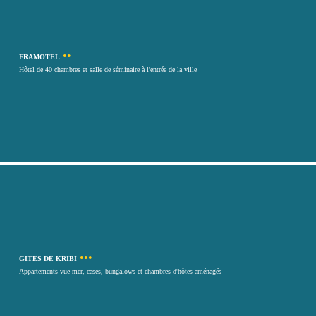
••
FRAMOTEL
Hôtel de 40 chambres et salle de séminaire à l'entrée de la ville
•••
GITES DE KRIBI
Appartements vue mer, cases, bungalows et chambres d'hôtes aménagés