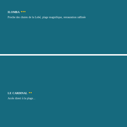
•••
ILOMBA
Proche des chutes de la Lobé, plage magnifique, restauration raffinée
••
LE CARDINAL
Accès direct à la plage...