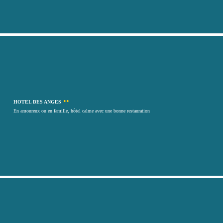
••
HOTEL DES ANGES
En amoureux ou en famille, hôtel calme avec une bonne restauration