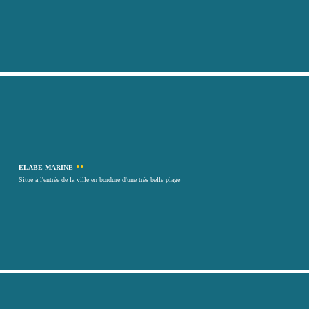
••
ELABE MARINE
Situé à l'entrée de la ville en bordure d'une très belle plage