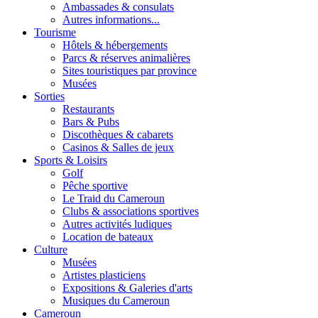
Ambassades & consulats
Autres informations...
Tourisme
Hôtels & hébergements
Parcs & réserves animalières
Sites touristiques par province
Musées
Sorties
Restaurants
Bars & Pubs
Discothèques & cabarets
Casinos & Salles de jeux
Sports & Loisirs
Golf
Pêche sportive
Le Traid du Cameroun
Clubs & associations sportives
Autres activités ludiques
Location de bateaux
Culture
Musées
Artistes plasticiens
Expositions & Galeries d'arts
Musiques du Cameroun
Cameroun