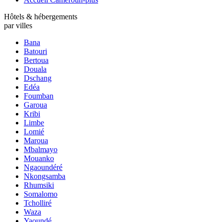
Hôtels & hébergements
par villes
Bana
Batouri
Bertoua
Douala
Dschang
Edéa
Foumban
Garoua
Kribi
Limbe
Lomié
Maroua
Mbalmayo
Mouanko
Ngaoundéré
Nkongsamba
Rhumsiki
Somalomo
Tcholliré
Waza
Yaoundé