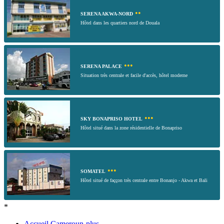
••
SERENA AKWA-NORD
Hôtel dans les quartiers nord de Douala
•••
SERENA PALACE
Situation très centrale et facile d'accès, hôtel moderne
•••
SKY BONAPRISO HOTEL
Hôtel situé dans la zone résidentielle de Bonapriso
•••
SOMATEL
Hôtel situé de faççon très centrale entre Bonanjo - Akwa et Bali
*
Accueil Cameroun-plus