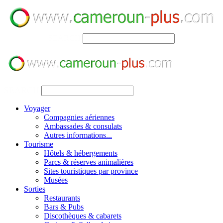
SEARCH
SEARCH
Voyager
Compagnies aériennes
Ambassades & consulats
Autres informations...
Tourisme
Hôtels & hébergements
Parcs & réserves animalières
Sites touristiques par province
Musées
Sorties
Restaurants
Bars & Pubs
Discothèques & cabarets