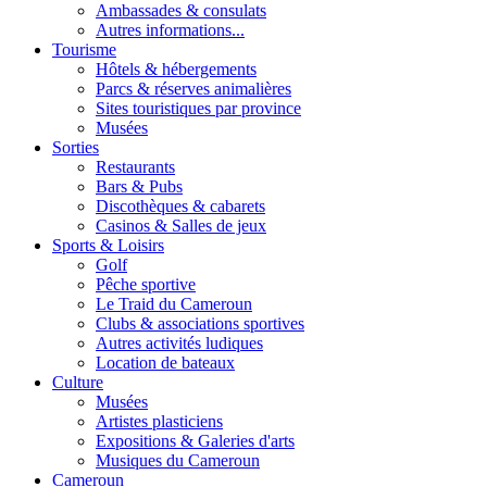
Ambassades & consulats
Autres informations...
Tourisme
Hôtels & hébergements
Parcs & réserves animalières
Sites touristiques par province
Musées
Sorties
Restaurants
Bars & Pubs
Discothèques & cabarets
Casinos & Salles de jeux
Sports & Loisirs
Golf
Pêche sportive
Le Traid du Cameroun
Clubs & associations sportives
Autres activités ludiques
Location de bateaux
Culture
Musées
Artistes plasticiens
Expositions & Galeries d'arts
Musiques du Cameroun
Cameroun