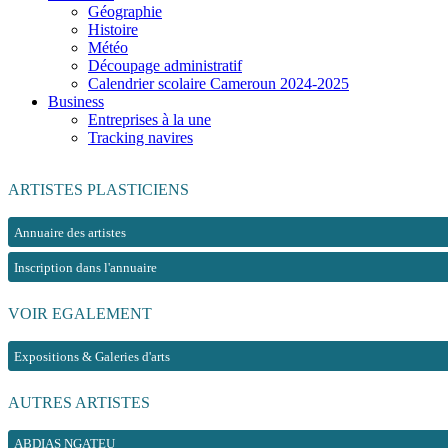
Géographie
Histoire
Météo
Découpage administratif
Calendrier scolaire Cameroun 2024-2025
Business
Entreprises à la une
Tracking navires
ARTISTES PLASTICIENS
Annuaire des artistes
Inscription dans l'annuaire
VOIR EGALEMENT
Expositions & Galeries d'arts
AUTRES ARTISTES
ABDIAS NGATEU