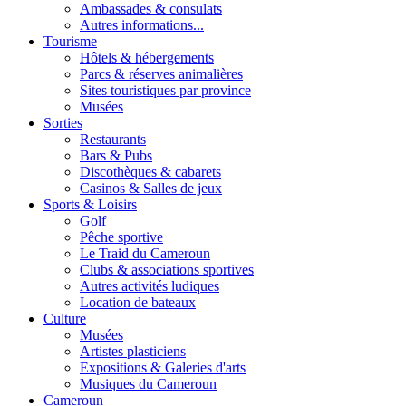
Ambassades & consulats
Autres informations...
Tourisme
Hôtels & hébergements
Parcs & réserves animalières
Sites touristiques par province
Musées
Sorties
Restaurants
Bars & Pubs
Discothèques & cabarets
Casinos & Salles de jeux
Sports & Loisirs
Golf
Pêche sportive
Le Traid du Cameroun
Clubs & associations sportives
Autres activités ludiques
Location de bateaux
Culture
Musées
Artistes plasticiens
Expositions & Galeries d'arts
Musiques du Cameroun
Cameroun