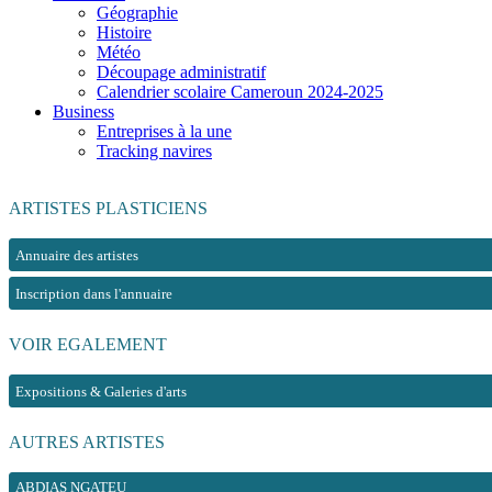
Géographie
Histoire
Météo
Découpage administratif
Calendrier scolaire Cameroun 2024-2025
Business
Entreprises à la une
Tracking navires
ARTISTES PLASTICIENS
Annuaire des artistes
Inscription dans l'annuaire
VOIR EGALEMENT
Expositions & Galeries d'arts
AUTRES ARTISTES
ABDIAS NGATEU