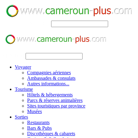
SEARCH
SEARCH
Voyager
Compagnies aériennes
Ambassades & consulats
Autres informations...
Tourisme
Hôtels & hébergements
Parcs & réserves animalières
Sites touristiques par province
Musées
Sorties
Restaurants
Bars & Pubs
Discothèques & cabarets